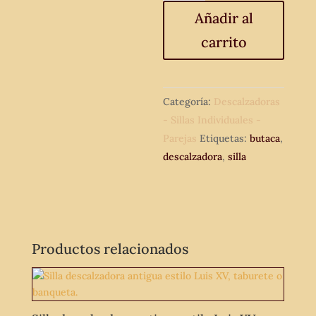
antigua
Añadir al
vintage,
carrito
tapizado
azul.
cantidad
Categoría:
Descalzadoras
- Sillas Individuales -
Parejas
Etiquetas:
butaca
,
descalzadora
,
silla
Productos relacionados