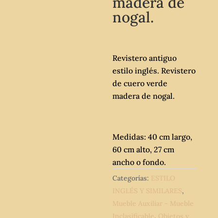
madera de
nogal.
Revistero antiguo
estilo inglés. Revistero
de cuero verde
madera de nogal.
Medidas: 40 cm largo,
60 cm alto, 27 cm
ancho o fondo.
Categorías:
ESTILO
INGLÉS Y SIMILARES
,
Mueble Auxiliar - Mueble
Inclasificable
,
Objetos y