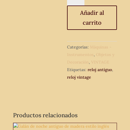
Rhythm.
Reloj
Añadir al
despertador
carrito
antiguo
vintage
estilo
age
Categorías:
Máquinas -
space.
Instrumentos
,
Objetos y
cantidad
Decoración
,
VINTAGE
Etiquetas:
reloj antiguo
,
reloj vintage
Productos relacionados