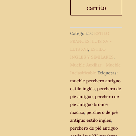
antiguo
carrito
bronce
macizo.
Mueble
perchero
Categorías:
ESTILO
antiguo
FRANCÉS: LUIS XV -
estilo
LUIS XVI
,
ESTILO
inglés.
INGLÉS Y SIMILARES
,
cantidad
Mueble Auxiliar - Mueble
Inclasificable
Etiquetas:
mueble perchero antiguo
estilo inglés
,
perchero de
pié antiguo
,
perchero de
pié antiguo bronce
macizo
,
perchero de pié
antiguo estilo inglés
,
perchero de pié antiguo