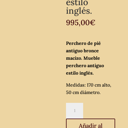
estilo
inglés.
995,00
€
Perchero de pié
antiguo bronce
macizo. Mueble
perchero antiguo
estilo inglés.
Medidas: 170 cm alto,
50 cm diámetro.
Perchero
de
pié
Añadir al