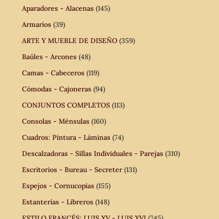
Aparadores - Alacenas
(145)
Armarios
(39)
ARTE Y MUEBLE DE DISEÑO
(359)
Baúles - Arcones
(48)
Camas - Cabeceros
(119)
Cómodas - Cajoneras
(94)
CONJUNTOS COMPLETOS
(113)
Consolas - Ménsulas
(160)
Cuadros: Pintura - Láminas
(74)
Descalzadoras - Sillas Individuales - Parejas
(310)
Escritorios - Bureau - Secreter
(131)
Espejos - Cornucopias
(155)
Estanterías - Libreros
(148)
ESTILO FRANCÉS: LUIS XV - LUIS XVI
(745)