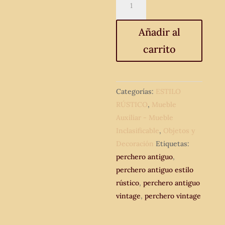
antiguo
estilo
Añadir al
isabelino
carrito
s.XIX.
Perchero
antiguo
vintage
Categorías:
ESTILO
marquetería.
RÚSTICO
,
Mueble
cantidad
Auxiliar - Mueble
Inclasificable
,
Objetos y
Decoración
Etiquetas:
perchero antiguo
,
perchero antiguo estilo
rústico
,
perchero antiguo
vintage
,
perchero vintage