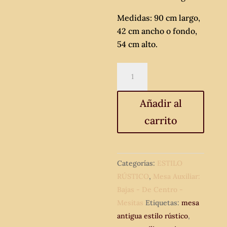
Medidas: 90 cm largo,
42 cm ancho o fondo,
54 cm alto.
Mesa
tocinera
antigua
Añadir al
estilo
carrito
español.
Pequeña
mesa
auxiliar
Categorías:
ESTILO
antigua
RÚSTICO
,
Mesa Auxiliar:
estilo
Bajas - De Centro -
rústico
Mesitas
Etiquetas:
mesa
renacimiento.
antigua estilo rústico
,