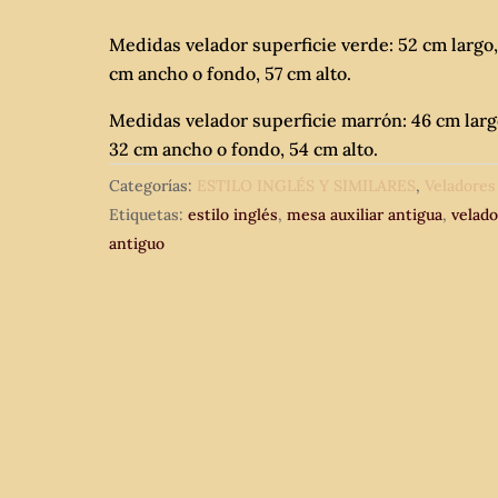
Medidas velador superficie verde: 52 cm largo,
cm ancho o fondo, 57 cm alto.
Medidas velador superficie marrón: 46 cm larg
32 cm ancho o fondo, 54 cm alto.
Categorías:
ESTILO INGLÉS Y SIMILARES
,
Veladores
Etiquetas:
estilo inglés
,
mesa auxiliar antigua
,
velado
antiguo