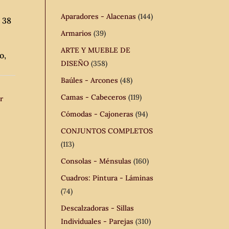
Aparadores - Alacenas
(144)
 38
Armarios
(39)
ARTE Y MUEBLE DE
o,
DISEÑO
(358)
Baúles - Arcones
(48)
Camas - Cabeceros
(119)
r
Cómodas - Cajoneras
(94)
CONJUNTOS COMPLETOS
(113)
Consolas - Ménsulas
(160)
Cuadros: Pintura - Láminas
(74)
Descalzadoras - Sillas
Individuales - Parejas
(310)