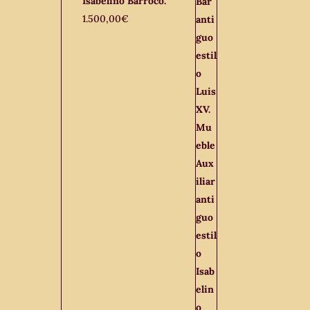
Isabelino Barroco.
1.500,00
€