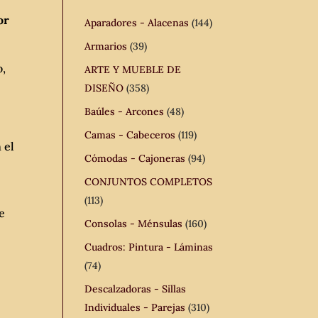
or
Aparadores - Alacenas
(144)
Armarios
(39)
o,
ARTE Y MUEBLE DE
DISEÑO
(358)
Baúles - Arcones
(48)
Camas - Cabeceros
(119)
 el
Cómodas - Cajoneras
(94)
CONJUNTOS COMPLETOS
(113)
e
Consolas - Ménsulas
(160)
Cuadros: Pintura - Láminas
.
(74)
Descalzadoras - Sillas
Individuales - Parejas
(310)