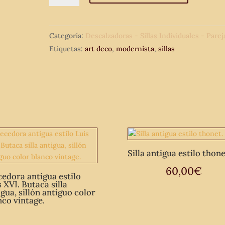
sillas
antiguas
Categoría:
Descalzadoras - Sillas Individuales - Parej
estilo
Etiquetas:
art deco
,
modernista
,
sillas
modernista
o
art
decó.
cantidad
Silla antigua estilo thone
60,00
€
edora antigua estilo
 XVI. Butaca silla
igua, sillón antiguo color
nco vintage.