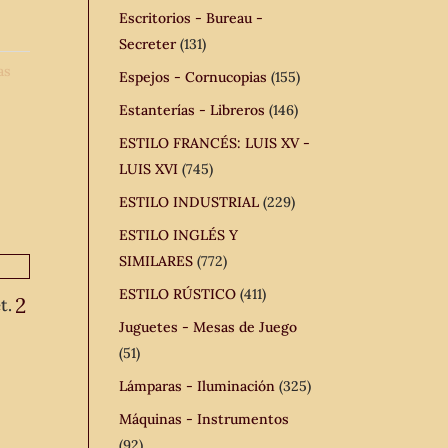
Escritorios - Bureau -
Secreter
(131)
as
Espejos - Cornucopias
(155)
Estanterías - Libreros
(146)
ESTILO FRANCÉS: LUIS XV -
LUIS XVI
(745)
ESTILO INDUSTRIAL
(229)
ESTILO INGLÉS Y
SIMILARES
(772)
ESTILO RÚSTICO
(411)
2
t.
Juguetes - Mesas de Juego
(51)
Lámparas - Iluminación
(325)
Máquinas - Instrumentos
(92)