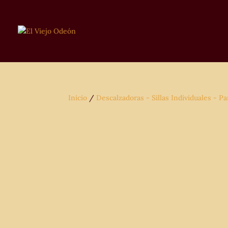
Inicio
/
Descalzadoras - Sillas Individuales - Pa