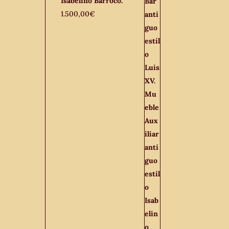
Isabelino Barroco.
1.500,00
€