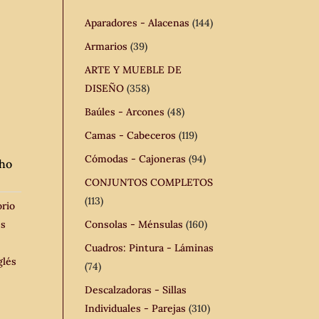
Aparadores - Alacenas
(144)
Armarios
(39)
ARTE Y MUEBLE DE
DISEÑO
(358)
Baúles - Arcones
(48)
Camas - Cabeceros
(119)
Cómodas - Cajoneras
(94)
cho
CONJUNTOS COMPLETOS
(113)
orio
és
Consolas - Ménsulas
(160)
Cuadros: Pintura - Láminas
glés
(74)
Descalzadoras - Sillas
Individuales - Parejas
(310)