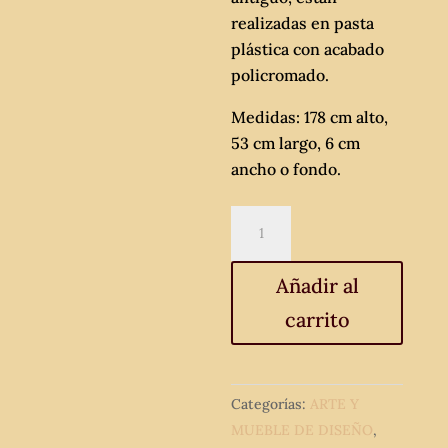
realizadas en pasta
plástica con acabado
policromado.
Medidas: 178 cm alto,
53 cm largo, 6 cm
ancho o fondo.
Panel
decorativo
cornucopia
Añadir al
tipo
carrito
retablo
antiguo
estilo
barroco.
Categorías:
ARTE Y
178
MUEBLE DE DISEÑO
,