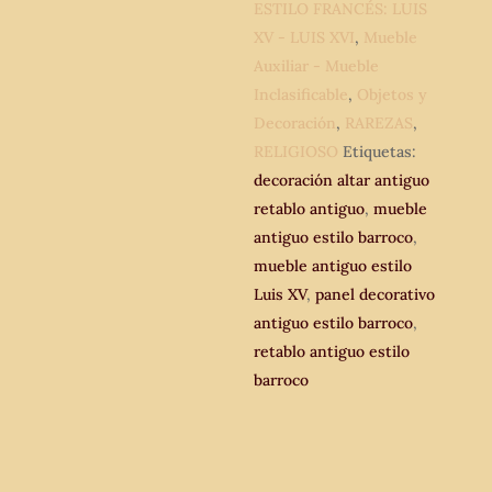
cm.
ESTILO FRANCÉS: LUIS
Tabla
XV - LUIS XVI
,
Mueble
decorativa
Auxiliar - Mueble
pared.
Inclasificable
,
Objetos y
cantidad
Decoración
,
RAREZAS
,
RELIGIOSO
Etiquetas:
decoración altar antiguo
retablo antiguo
,
mueble
antiguo estilo barroco
,
mueble antiguo estilo
Luis XV
,
panel decorativo
antiguo estilo barroco
,
retablo antiguo estilo
barroco