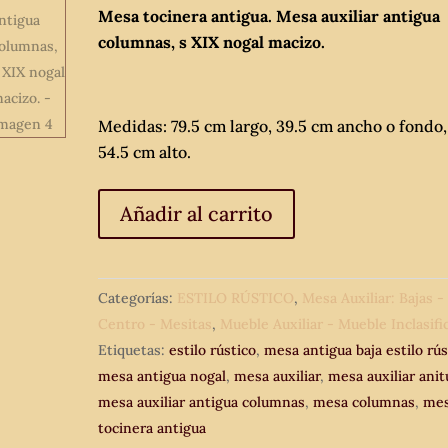
Mesa tocinera antigua. Mesa auxiliar antigua
columnas, s XIX nogal macizo.
Medidas: 79.5 cm largo, 39.5 cm ancho o fondo,
54.5 cm alto.
Mesa
Añadir al carrito
tocinera
antigua.
Mesa
Categorías:
ESTILO RÚSTICO
,
Mesa Auxiliar: Bajas -
auxiliar
Centro - Mesitas
,
Mueble Auxiliar - Mueble Inclasifi
antigua
Etiquetas:
estilo rústico
,
mesa antigua baja estilo rús
columnas,
mesa antigua nogal
,
mesa auxiliar
,
mesa auxiliar ani
s
mesa auxiliar antigua columnas
,
mesa columnas
,
me
XIX
tocinera antigua
nogal