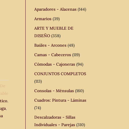
Aparadores - Alacenas
(144)
Armarios
(39)
ARTE Y MUEBLE DE
DISEÑO
(358)
Baúles - Arcones
(48)
Camas - Cabeceros
(119)
Cómodas - Cajoneras
(94)
CONJUNTOS COMPLETOS
(113)
 De
Consolas - Ménsulas
(160)
cable
Cuadros: Pintura - Láminas
tico
,
(74)
tuga
,
sa
Descalzadoras - Sillas
Individuales - Parejas
(310)