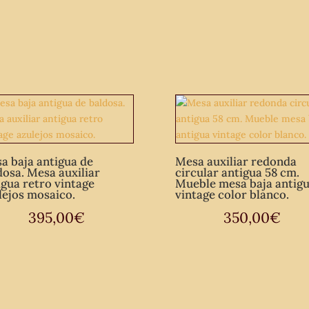
macizo.
cantidad
a baja antigua de
Mesa auxiliar redonda
dosa. Mesa auxiliar
circular antigua 58 cm.
igua retro vintage
Mueble mesa baja antig
lejos mosaico.
vintage color blanco.
395,00
€
350,00
€