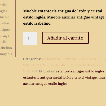
Mueble estantería antigua de latón y cristal
estilo inglés. Mueble auxiliar antiguo vintage
estilo isabelino.
Mueble
Añadir al carrito
estantería
antigua
de
Categorías:
Estanterías - Libreros
,
ESTILO INGLÉS 
latón
SIMILARES
,
Mueble Auxiliar - Mueble Inclasificable
,
y
VINTAGE
Etiquetas:
estantería antigua estilo inglés
,
cristal
estantería antigua metal latón y cristal vintage
,
mue
estilo
auxiliar antiguo estilo inglés
inglés.
Mueble
auxiliar
antiguo