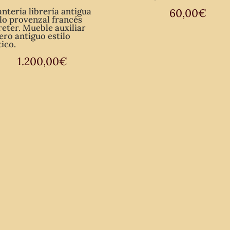
antería librería antigua
60,00
€
ilo provenzal francés
reter. Mueble auxiliar
rero antiguo estilo
tico.
1.200,00
€