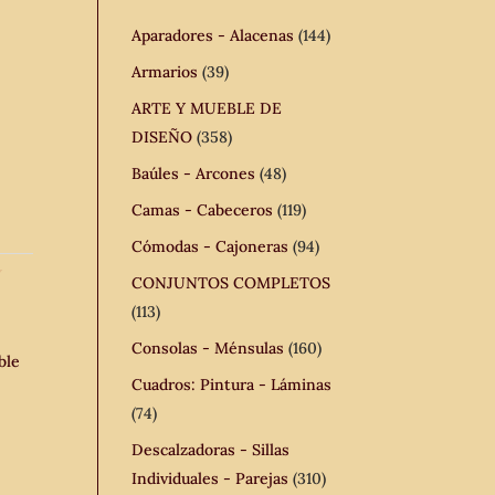
Aparadores - Alacenas
(144)
Armarios
(39)
ARTE Y MUEBLE DE
DISEÑO
(358)
Baúles - Arcones
(48)
Camas - Cabeceros
(119)
Cómodas - Cajoneras
(94)
Y
CONJUNTOS COMPLETOS
(113)
Consolas - Ménsulas
(160)
ble
Cuadros: Pintura - Láminas
(74)
Descalzadoras - Sillas
Individuales - Parejas
(310)