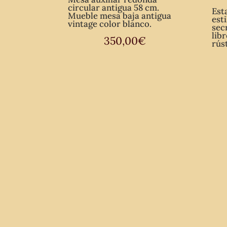
circular antigua 58 cm.
Est
Mueble mesa baja antigua
est
vintage color blanco.
sec
lib
350,00
€
rús