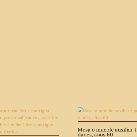
vintage
estilo
isabelino.
cantidad
Mesa o mueble auxiliar t
danés, años 60