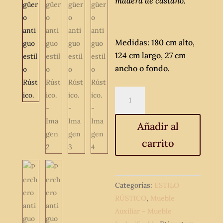
madera de castaño.
Medidas: 180 cm alto,
124 cm largo, 27 cm
ancho o fondo.
Perchero
antiguo
estilo
Añadir al
Renacimiento.
carrito
Mueble
de
entrada
Recibidor
Categorías:
ESTILO
Paragüero
RÚSTICO
,
Mueble
antiguo
Auxiliar - Mueble
estilo