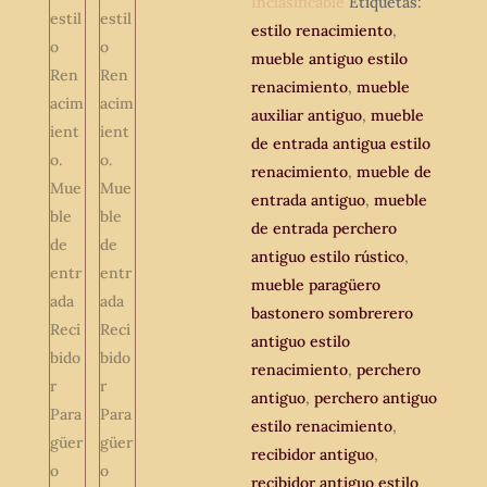
Inclasificable
Etiquetas:
Rústico.
estilo renacimiento
,
cantidad
mueble antiguo estilo
renacimiento
,
mueble
auxiliar antiguo
,
mueble
de entrada antigua estilo
renacimiento
,
mueble de
entrada antiguo
,
mueble
de entrada perchero
antiguo estilo rústico
,
mueble paragüero
bastonero sombrerero
antiguo estilo
renacimiento
,
perchero
antiguo
,
perchero antiguo
estilo renacimiento
,
recibidor antiguo
,
recibidor antiguo estilo