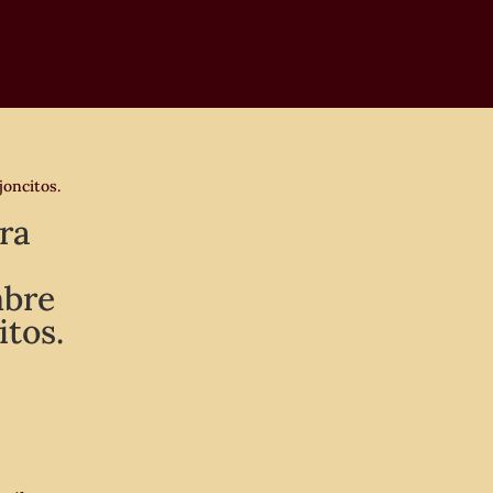
joncitos.
ra
mbre
itos.