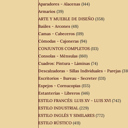
Aparadores - Alacenas
(144)
Armarios
(39)
ARTE Y MUEBLE DE DISEÑO
(358)
Baúles - Arcones
(48)
Camas - Cabeceros
(119)
Cómodas - Cajoneras
(94)
CONJUNTOS COMPLETOS
(113)
Consolas - Ménsulas
(160)
Cuadros: Pintura - Láminas
(74)
Descalzadoras - Sillas Individuales - Parejas
(31
Escritorios - Bureau - Secreter
(131)
Espejos - Cornucopias
(155)
Estanterías - Libreros
(146)
ESTILO FRANCÉS: LUIS XV - LUIS XVI
(742)
ESTILO INDUSTRIAL
(229)
ESTILO INGLÉS Y SIMILARES
(772)
ESTILO RÚSTICO
(411)