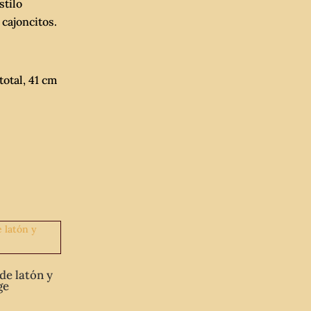
stilo
cajoncitos.
total, 41 cm
de latón y
ge