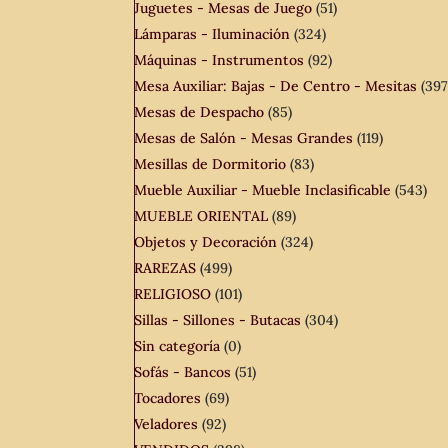
Juguetes - Mesas de Juego
(51)
Lámparas - Iluminación
(324)
Máquinas - Instrumentos
(92)
Mesa Auxiliar: Bajas - De Centro - Mesitas
(397
Mesas de Despacho
(85)
Mesas de Salón - Mesas Grandes
(119)
Mesillas de Dormitorio
(83)
Mueble Auxiliar - Mueble Inclasificable
(543)
MUEBLE ORIENTAL
(89)
Objetos y Decoración
(324)
RAREZAS
(499)
RELIGIOSO
(101)
Sillas - Sillones - Butacas
(304)
Sin categoría
(0)
Sofás - Bancos
(51)
Tocadores
(69)
Veladores
(92)