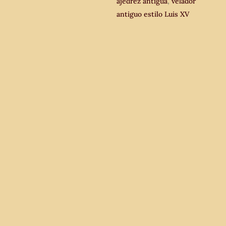
ajedrez antigua
,
velador
antiguo estilo Luis XV