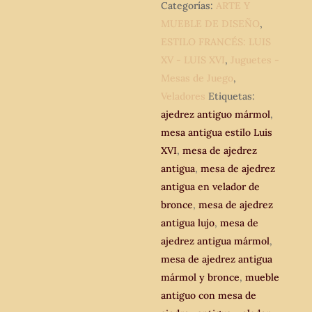
Categorías:
ARTE Y
MUEBLE DE DISEÑO
,
ESTILO FRANCÉS: LUIS
XV - LUIS XVI
,
Juguetes -
Mesas de Juego
,
Veladores
Etiquetas:
ajedrez antiguo mármol
,
mesa antigua estilo Luis
XVI
,
mesa de ajedrez
antigua
,
mesa de ajedrez
antigua en velador de
bronce
,
mesa de ajedrez
antigua lujo
,
mesa de
ajedrez antigua mármol
,
mesa de ajedrez antigua
mármol y bronce
,
mueble
antiguo con mesa de