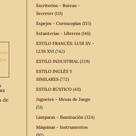
Escritorios - Bureau -
Secreter
(131)
Espejos - Cornucopias
(155)
Estanterías - Libreros
(146)
ESTILO FRANCÉS: LUIS XV -
LUIS XVI
(742)
ESTILO INDUSTRIAL
(229)
ESTILO INGLÉS Y
SIMILARES
(772)
s
ESTILO RÚSTICO
(411)
as
s de
Juguetes - Mesas de Juego
(51)
Lámparas - Iluminación
(324)
Máquinas - Instrumentos
(92)