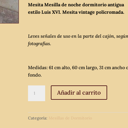
Mesita Mesilla de noche dormitorio antigua
estilo Luis XVI. Mesita vintage policromada.
Leves señales de uso en la parte del cajón, segú
fotografías.
Medidas: 61 cm alto, 60 cm largo, 31 cm ancho 
fondo.
Mesita
Añadir al carrito
Mesilla
de
noche
Categoría:
Mesillas de Dormitorio
dormitorio
antigua