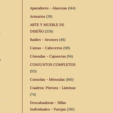
Aparadores - Alacenas
(144)
Armarios
(39)
ARTE Y MUEBLE DE
DISEÑO
(358)
n
Baúles - Arcones
(48)
Camas - Cabeceros
(119)
Cómodas - Cajoneras
(94)
o
CONJUNTOS COMPLETOS
(113)
Consolas - Ménsulas
(160)
Cuadros: Pintura - Láminas
(74)
Descalzadoras - Sillas
Individuales - Parejas
(310)