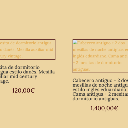
estilo
Luis
XVI.
Mesita
vintage
policromada.
cantidad
ita de dormitorio
igua estilo danés. Mesilla
iliar mid century
Cabecero antiguo + 2 do
tage.
mesillas de noche antigu
estilo inglés eduardiano.
120,00
€
Cama antigua + 2 mesita
dormitorio antiguas.
1.400,00
€