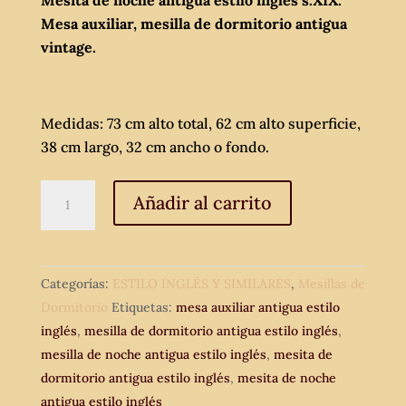
Mesa auxiliar, mesilla de dormitorio antigua
vintage.
Medidas: 73 cm alto total, 62 cm alto superficie,
38 cm largo, 32 cm ancho o fondo.
Mesita
Añadir al carrito
de
noche
antigua
Categorías:
ESTILO INGLÉS Y SIMILARES
,
Mesillas de
estilo
Dormitorio
Etiquetas:
mesa auxiliar antigua estilo
inglés
inglés
,
mesilla de dormitorio antigua estilo inglés
,
s.XIX.
mesilla de noche antigua estilo inglés
,
mesita de
Mesa
dormitorio antigua estilo inglés
,
mesita de noche
auxiliar,
antigua estilo inglés
mesilla