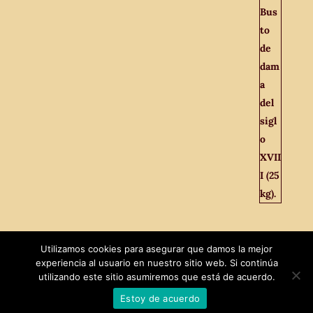
Utilizamos cookies para asegurar que damos la mejor
experiencia al usuario en nuestro sitio web. Si continúa
utilizando este sitio asumiremos que está de acuerdo.
Estoy de acuerdo
Diseñado por
MaxTech
|
El Viejo Odeón © 2021