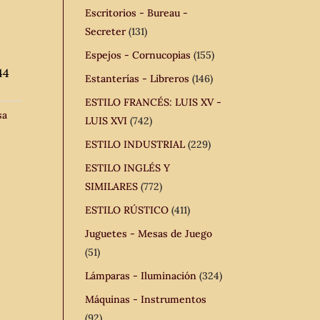
Escritorios - Bureau -
Secreter
(131)
Espejos - Cornucopias
(155)
44
Estanterías - Libreros
(146)
ESTILO FRANCÉS: LUIS XV -
sa
LUIS XVI
(742)
ESTILO INDUSTRIAL
(229)
ESTILO INGLÉS Y
SIMILARES
(772)
ESTILO RÚSTICO
(411)
Juguetes - Mesas de Juego
(51)
Lámparas - Iluminación
(324)
Máquinas - Instrumentos
(92)