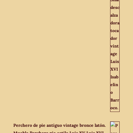
Perchero de pie antiguo vintage bronce latón.
Mueble Perchero pie estilo Luis XV Luis XVI.