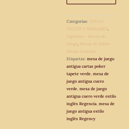
inglés
Regencia
cuero
Categorías:
ESTILO
verde.
INGLÉS Y SIMILARES
,
Mesa
Juguetes - Mesas de
jugadores
Juego
,
Mesas de Salón -
tapete
Mesas Grandes
verde
Etiquetas:
mesa de juego
Regency
antigua cartas poker
vintage.
tapete verde
,
mesa de
cantidad
juego antigua cuero
verde
,
mesa de juego
antigua cuero verde estilo
inglés Regencia
,
mesa de
juego antigua estilo
inglés Regency