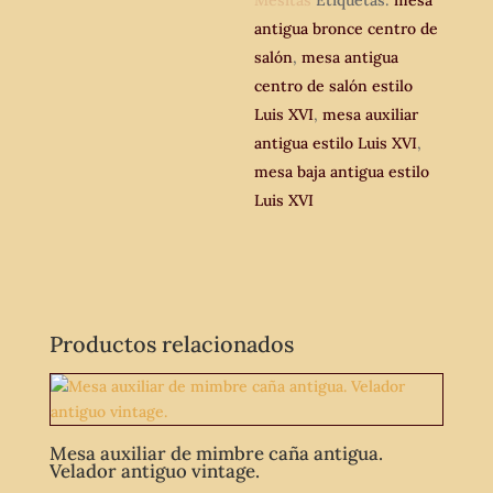
Mesitas
Etiquetas:
mesa
Mesa
antigua bronce centro de
auxiliar
salón
,
mesa antigua
bronce.
centro de salón estilo
cantidad
Luis XVI
,
mesa auxiliar
antigua estilo Luis XVI
,
mesa baja antigua estilo
Luis XVI
Productos relacionados
Mesa auxiliar de mimbre caña antigua.
Velador antiguo vintage.