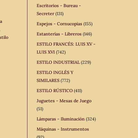
Escritorios - Bureau -
Secreter
(131)
a
Espejos - Cornucopias
(155)
,
Estanterías - Libreros
(146)
tilo
ESTILO FRANCÉS: LUIS XV -
LUIS XVI
(742)
ESTILO INDUSTRIAL
(229)
ESTILO INGLÉS Y
SIMILARES
(772)
ESTILO RÚSTICO
(411)
Juguetes - Mesas de Juego
(51)
Lámparas - Iluminación
(324)
Máquinas - Instrumentos
(92)