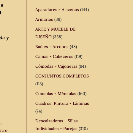
ja
Aparadores - Alacenas
(144)
l.
Armarios
(39)
ARTE Y MUEBLE DE
DISEÑO
(358)
da y
Baúles - Arcones
(48)
Camas - Cabeceros
(119)
Cómodas - Cajoneras
(94)
CONJUNTOS COMPLETOS
(113)
Consolas - Ménsulas
(160)
Cuadros: Pintura - Láminas
(74)
Descalzadoras - Sillas
s
,
Individuales - Parejas
(310)
ntro