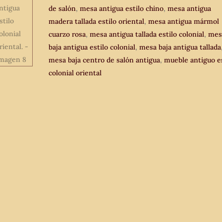
de salón
,
mesa antigua estilo chino
,
mesa antigua
Mesa
madera tallada estilo oriental
,
mesa antigua mármol
baja
cuarzo rosa
,
mesa antigua tallada estilo colonial
,
mes
centro
baja antigua estilo colonial
,
mesa baja antigua tallada
de
mesa baja centro de salón antigua
,
mueble antiguo es
salón
colonial oriental
antigua
estilo
colonial
oriental.
cantidad