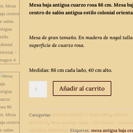
Mesa baja antigua cuarzo rosa 86 cm. Mesa ba
centro de salón antigua estilo colonial orienta
Mesa de gran tamaño. En madera de nogal talla
superficie de cuarzo rosa.
Medidas: 86 cm cada lado, 40 cm alto.
Mesa
Añadir al carrito
baja
antigua
cuarzo
Categorías:
ESTILO INGLÉS Y SIMILARES
,
ESTILO
rosa
RÚSTICO
,
Mesa Auxiliar: Bajas - De Centro - Mesita
86
MUEBLE ORIENTAL
Etiquetas:
mesa antigua baja ce
cm.