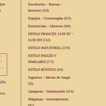
gua
,
Escritorios - Bureau -
a
Secreter
(131)
Espejos - Cornucopias
(155)
Estanterías - Libreros
(146)
ESTILO FRANCÉS: LUIS XV -
LUIS XVI
(742)
ESTILO INDUSTRIAL
(229)
ESTILO INGLÉS Y
SIMILARES
(772)
ESTILO RÚSTICO
(411)
Juguetes - Mesas de Juego
tilo
(51)
Lámparas - Iluminación
(324)
ro.
Máquinas - Instrumentos
(92)