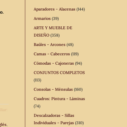
Aparadores - Alacenas
(144)
o.
Armarios
(39)
ARTE Y MUEBLE DE
DISEÑO
(358)
Baúles - Arcones
(48)
Camas - Cabeceros
(119)
Cómodas - Cajoneras
(94)
CONJUNTOS COMPLETOS
(113)
Consolas - Ménsulas
(160)
Cuadros: Pintura - Láminas
(74)
liar:
Descalzadoras - Sillas
Individuales - Parejas
(310)
glés
,