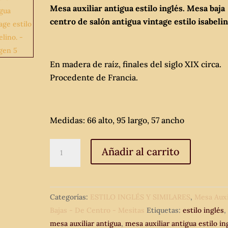
Mesa auxiliar antigua estilo inglés. Mesa baja
centro de salón antigua vintage estilo isabelin
En madera de raíz, finales del siglo XIX circa.
Procedente de Francia.
Medidas: 66 alto, 95 largo, 57 ancho
Mesa
Añadir al carrito
auxiliar
antigua
estilo
Categorías:
ESTILO INGLÉS Y SIMILARES
,
Mesa Auxi
inglés.
Bajas - De Centro - Mesitas
Etiquetas:
estilo inglés
,
Mesa
mesa auxiliar antigua
,
mesa auxiliar antigua estilo in
baja