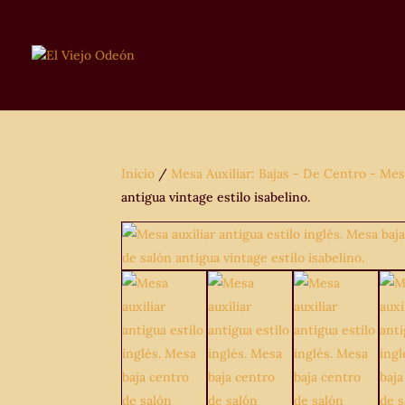
Inicio
/
Mesa Auxiliar: Bajas - De Centro - Mes
antigua vintage estilo isabelino.