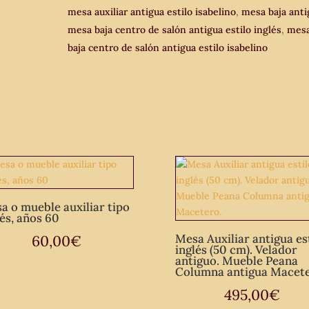
mesa auxiliar antigua estilo isabelino
,
mesa baja anti
centro
mesa baja centro de salón antigua estilo inglés
,
mes
de
baja centro de salón antigua estilo isabelino
salón
antigua
vintage
estilo
isabelino.
cantidad
a o mueble auxiliar tipo
és, años 60
Mesa Auxiliar antigua es
60,00
€
inglés (50 cm). Velador
antiguo. Mueble Peana
Columna antigua Macete
495,00
€