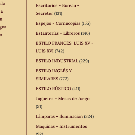
ilo
Escritorios - Bureau -
sa
Secreter
(131)
ón
Espejos - Cornucopias
(155)
igua
Estanterías - Libreros
(146)
lo
ESTILO FRANCÉS: LUIS XV -
LUIS XVI
(742)
ESTILO INDUSTRIAL
(229)
ESTILO INGLÉS Y
SIMILARES
(772)
ESTILO RÚSTICO
(411)
Juguetes - Mesas de Juego
(51)
Lámparas - Iluminación
(324)
Máquinas - Instrumentos
(92)