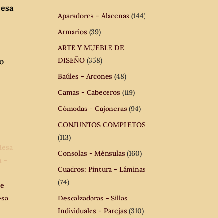
Mesa
Aparadores - Alacenas
(144)
Armarios
(39)
ARTE Y MUEBLE DE
DISEÑO
(358)
 o
Baúles - Arcones
(48)
Camas - Cabeceros
(119)
Cómodas - Cajoneras
(94)
CONJUNTOS COMPLETOS
(113)
esa
Consolas - Ménsulas
(160)
n -
Cuadros: Pintura - Láminas
(74)
de
sa
Descalzadoras - Sillas
Individuales - Parejas
(310)