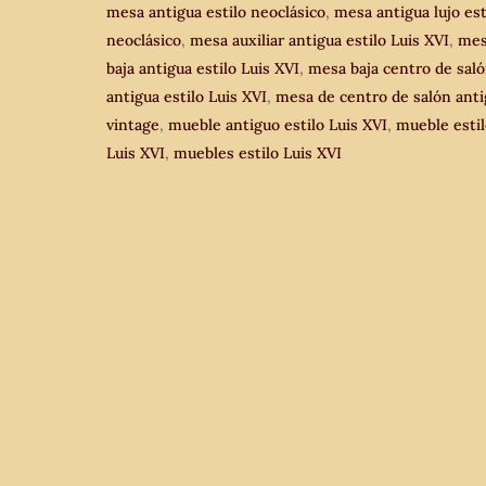
mesa antigua estilo neoclásico
,
mesa antigua lujo est
de
neoclásico
,
mesa auxiliar antigua estilo Luis XVI
,
me
salón
baja antigua estilo Luis XVI
,
mesa baja centro de sal
antigua
antigua estilo Luis XVI
,
mesa de centro de salón ant
estilo
vintage
,
mueble antiguo estilo Luis XVI
,
mueble esti
neoclásico.
Luis XVI
,
muebles estilo Luis XVI
cantidad