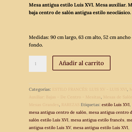
Mesa antigua estilo Luis XVI. Mesa auxiliar. 
baja centro de salón antigua estilo neoclásico.
Medidas: 90 cm largo, 63 cm alto, 52 cm ancho
fondo.
Mesa
Añadir al carrito
antigua
estilo
Luis
Categorías:
ESTILO FRANCÉS: LUIS XV - LUIS XVI
,
M
XVI.
Auxiliar: Bajas - De Centro - Mesitas
,
Mesas de Saló
Mesa
Mesas Grandes
,
RAREZAS
Etiquetas:
estilo Luis XVI
,
auxiliar.
mesa antigua centro de salón
,
mesa antigua centro 
Mesa
salón estilo Luis XVI
,
mesa antigua estilo francés
,
me
baja
antigua estilo Luis XV
,
mesa antigua estilo Luis XVI
,
centro