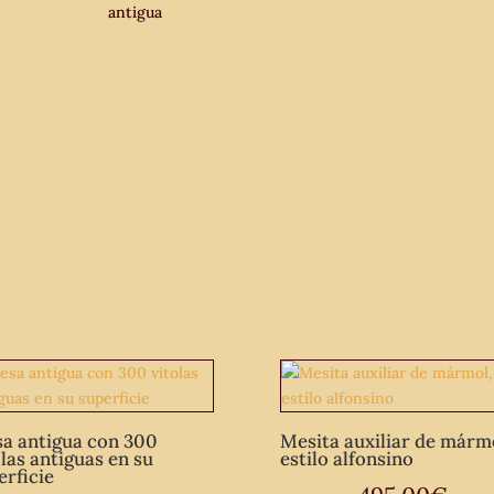
antigua
centro
de
salón
antigua
vintage
isabelino.
cantidad
a antigua con 300
Mesita auxiliar de márm
olas antiguas en su
estilo alfonsino
erficie