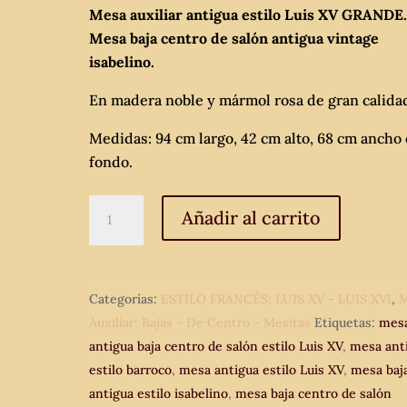
Mesa auxiliar antigua estilo Luis XV GRANDE
Mesa baja centro de salón antigua vintage
isabelino.
En madera noble y mármol rosa de gran calida
Medidas: 94 cm largo, 42 cm alto, 68 cm ancho 
fondo.
Mesa
Añadir al carrito
auxiliar
antigua
estilo
Categorías:
ESTILO FRANCÉS: LUIS XV - LUIS XVI
,
M
Luis
Auxiliar: Bajas - De Centro - Mesitas
Etiquetas:
mes
XV
antigua baja centro de salón estilo Luis XV
,
mesa ant
GRANDE.
estilo barroco
,
mesa antigua estilo Luis XV
,
mesa baj
Mesa
antigua estilo isabelino
,
mesa baja centro de salón
baja