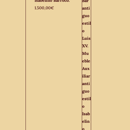
Isabelino Barroco.
1.500,00
€