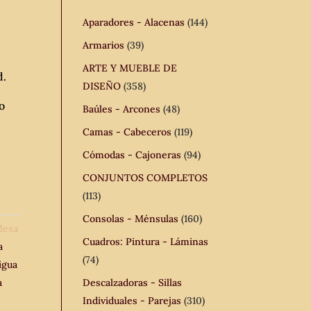
.
Aparadores - Alacenas
(144)
Armarios
(39)
ARTE Y MUEBLE DE
d.
DISEÑO
(358)
o
Baúles - Arcones
(48)
Camas - Cabeceros
(119)
Cómodas - Cajoneras
(94)
CONJUNTOS COMPLETOS
(113)
Consolas - Ménsulas
(160)
esa
Cuadros: Pintura - Láminas
a
(74)
igua
a
Descalzadoras - Sillas
Individuales - Parejas
(310)