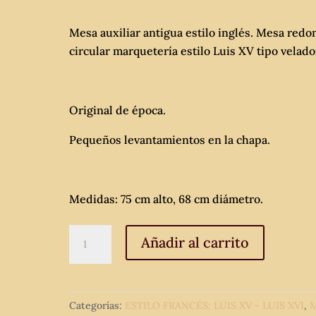
Mesa auxiliar antigua estilo inglés. Mesa redo
circular marquetería estilo Luis XV tipo velado
Original de época.
Pequeños levantamientos en la chapa.
Medidas: 75 cm alto, 68 cm diámetro.
Mesa
Añadir al carrito
auxiliar
antigua
estilo
Categorías:
ESTILO FRANCÉS: LUIS XV - LUIS XVI
,
M
inglés.