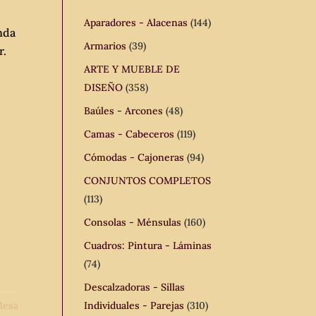
Aparadores - Alacenas
(144)
nda
Armarios
(39)
r.
ARTE Y MUEBLE DE
DISEÑO
(358)
Baúles - Arcones
(48)
Camas - Cabeceros
(119)
Cómodas - Cajoneras
(94)
CONJUNTOS COMPLETOS
(113)
Consolas - Ménsulas
(160)
Cuadros: Pintura - Láminas
(74)
Descalzadoras - Sillas
esa
Individuales - Parejas
(310)