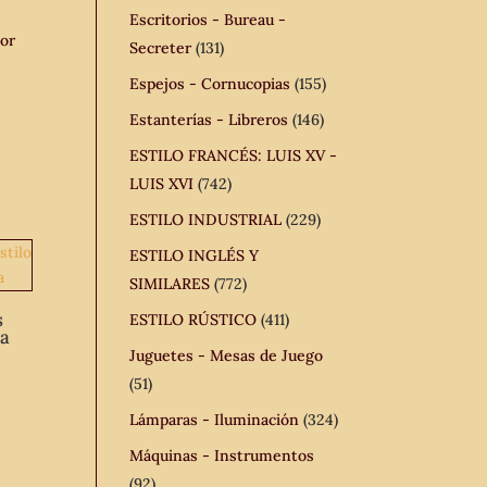
Escritorios - Bureau -
dor
Secreter
(131)
Espejos - Cornucopias
(155)
Estanterías - Libreros
(146)
ESTILO FRANCÉS: LUIS XV -
LUIS XVI
(742)
ESTILO INDUSTRIAL
(229)
ESTILO INGLÉS Y
SIMILARES
(772)
s
ESTILO RÚSTICO
(411)
sa
Juguetes - Mesas de Juego
(51)
Lámparas - Iluminación
(324)
Máquinas - Instrumentos
(92)