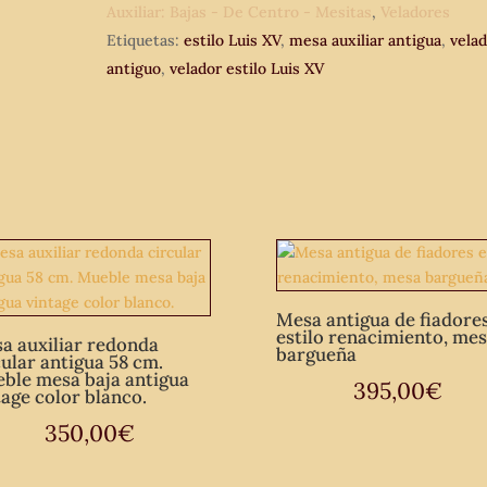
Auxiliar: Bajas - De Centro - Mesitas
,
Veladores
Mesa
Etiquetas:
estilo Luis XV
,
mesa auxiliar antigua
,
vela
redonda
antiguo
,
velador estilo Luis XV
circular
marquetería
estilo
Luis
XV
tipo
velador.
cantidad
Mesa antigua de fiadore
estilo renacimiento, me
a auxiliar redonda
bargueña
cular antigua 58 cm.
ble mesa baja antigua
395,00
€
tage color blanco.
350,00
€