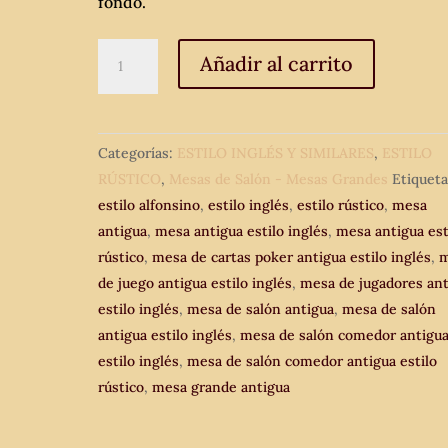
fondo.
Mesa
Añadir al carrito
antigua
estilo
inglés
Categorías:
ESTILO INGLÉS Y SIMILARES
,
ESTILO
en
RÚSTICO
,
Mesas de Salón - Mesas Grandes
Etiqueta
pizarra.
estilo alfonsino
,
estilo inglés
,
estilo rústico
,
mesa
Mesa
antigua
,
mesa antigua estilo inglés
,
mesa antigua est
de
rústico
,
mesa de cartas poker antigua estilo inglés
,
m
juego.
de juego antigua estilo inglés
,
mesa de jugadores ant
Mesa
estilo inglés
,
mesa de salón antigua
,
mesa de salón
de
antigua estilo inglés
,
mesa de salón comedor antigu
salón
estilo inglés
,
mesa de salón comedor antigua estilo
comedor
rústico
,
mesa grande antigua
antigua
estilo
rústico.