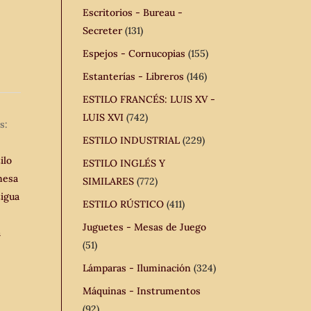
Escritorios - Bureau -
Secreter
(131)
Espejos - Cornucopias
(155)
Estanterías - Libreros
(146)
ESTILO FRANCÉS: LUIS XV -
LUIS XVI
(742)
s:
ESTILO INDUSTRIAL
(229)
ilo
ESTILO INGLÉS Y
esa
SIMILARES
(772)
igua
ESTILO RÚSTICO
(411)
Juguetes - Mesas de Juego
a
(51)
Lámparas - Iluminación
(324)
Máquinas - Instrumentos
(92)