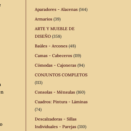
e
Aparadores - Alacenas
(144)
Armarios
(39)
ARTE Y MUEBLE DE
DISEÑO
(358)
Baúles - Arcones
(48)
Camas - Cabeceros
(119)
Cómodas - Cajoneras
(94)
CONJUNTOS COMPLETOS
(113)
a
en
Consolas - Ménsulas
(160)
Cuadros: Pintura - Láminas
(74)
Descalzadoras - Sillas
 o
Individuales - Parejas
(310)