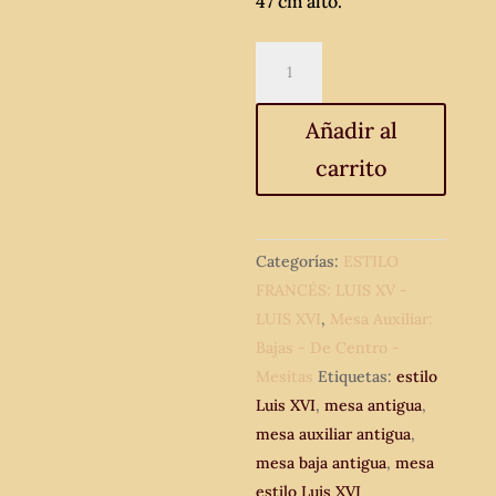
47 cm alto.
Mesa
antigua
estilo
Añadir al
Luis
carrito
XVI
mármol
rosa
amarillo.
Categorías:
ESTILO
Mesita
FRANCÉS: LUIS XV -
auxiliar
LUIS XVI
,
Mesa Auxiliar:
baja
Bajas - De Centro -
centro
Mesitas
Etiquetas:
estilo
de
Luis XVI
,
mesa antigua
,
salón
mesa auxiliar antigua
,
vintage.
mesa baja antigua
,
mesa
cantidad
estilo Luis XVI