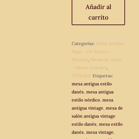
estilo
Añadir al
danés.
carrito
Mesa
antigua
vintage
redonda
Categorías:
Mesa Auxiliar:
circular.
Bajas - De Centro -
Mesa
Mesitas
,
Mesas de Salón
estilo
- Mesas Grandes
,
nórdico.
VINTAGE
Etiquetas:
cantidad
mesa antigua estilo
danés
,
mesa antigua
estilo nórdico
,
mesa
antigua vintage
,
mesa de
salón antigua vintage
estilo danés
,
mesa estilo
danés
,
mesa vintage
,