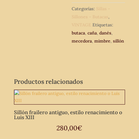
Categorías:
Sillas -
Sillones - Butacas
,
VINTAGE
Etiquetas:
butaca
,
caña
,
danés
,
mecedora
,
mimbre
,
sillón
Productos relacionados
Sillón frailero antiguo, estilo renacimiento o
Luis XIII
280,00
€