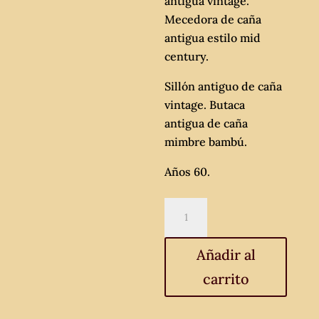
antigua vintage.
Mecedora de caña
antigua estilo mid
century.
Sillón antiguo de caña
vintage. Butaca
antigua de caña
mimbre bambú.
Años 60.
Mecedora
de
caña
Añadir al
antigua
carrito
vintage.
cantidad