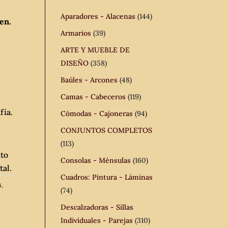
Aparadores - Alacenas
(144)
en.
Armarios
(39)
ARTE Y MUEBLE DE
DISEÑO
(358)
Baúles - Arcones
(48)
Camas - Cabeceros
(119)
fía.
Cómodas - Cajoneras
(94)
CONJUNTOS COMPLETOS
(113)
nto
Consolas - Ménsulas
(160)
tal.
Cuadros: Pintura - Láminas
s
,
(74)
Descalzadoras - Sillas
Individuales - Parejas
(310)