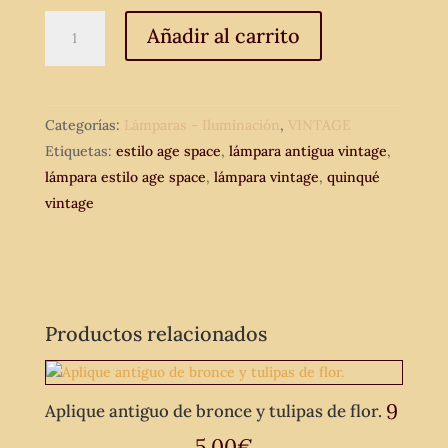
Lámpara
Añadir al carrito
de
techo
antigua
Categorías:
Lámparas - Iluminación
,
VINTAGE
vintage
Etiquetas:
estilo age space
,
lámpara antigua vintage
,
estilo
lámpara estilo age space
,
lámpara vintage
,
quinqué
age
vintage
space.
cantidad
Productos relacionados
9
Aplique antiguo de bronce y tulipas de flor.
5,00
€