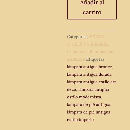
Añadir al
antigua
carrito
bronce
estilo
imperio.
Águila
Categorías:
ESTILO
Lámpara
INGLÉS Y SIMILARES
,
antigua
Lámparas - Iluminación
,
art
RAREZAS
Etiquetas:
nouveau
lámpara antigua bronce
,
modernista
lámpara antigua dorada
,
art
lámpara antigua estilo art
decó.
decó
,
lámpara antigua
cantidad
estilo modernista
,
lámpara de pié antigua
,
lámpara de pié antigua
estilo imperio