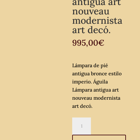
antigua art
nouveau
modernista
art decó.
995,00
€
Lámpara de pié
antigua bronce estilo
imperio. Águila
Lámpara antigua art
nouveau modernista
art decó.
Lámpara
de
pié