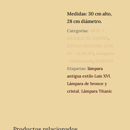
Medidas: 30 cm alto,
28 cm diámetro.
Categorías:
ARTE Y
MUEBLE DE DISEÑO
,
ESTILO FRANCÉS: LUIS
XV - LUIS XVI
,
Lámparas
- Iluminación
,
RAREZAS
Etiquetas:
lámpara
antigua estilo Luis XVI
,
Lámpara de bronce y
cristal
,
Lámpara Titanic
Productos relacionados