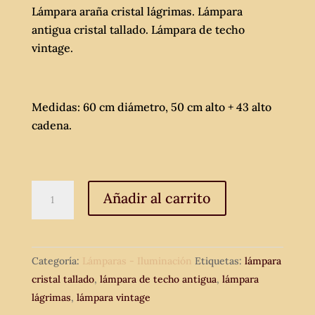
Lámpara araña cristal lágrimas. Lámpara
antigua cristal tallado. Lámpara de techo
vintage.
Medidas: 60 cm diámetro, 50 cm alto + 43 alto
cadena.
Lámpara
Añadir al carrito
araña
cristal
lágrimas.
Categoría:
Lámparas - Iluminación
Etiquetas:
lámpara
Lámpara
cristal tallado
,
lámpara de techo antigua
,
lámpara
antigua
lágrimas
,
lámpara vintage
cristal