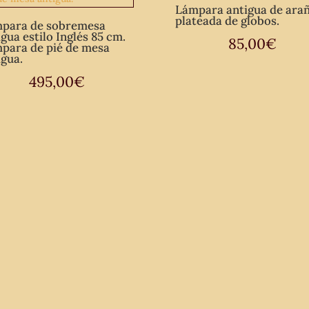
Lámpara antigua de ara
plateada de globos.
para de sobremesa
igua estilo Inglés 85 cm.
85,00
€
para de pié de mesa
igua.
495,00
€