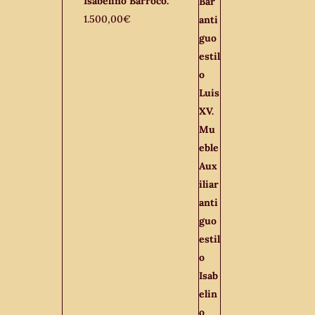
Isabelino Barroco.
1.500,00
€