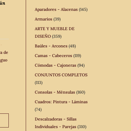
gún
Aparadores - Alacenas
(145)
Armarios
(39)
ARTE Y MUEBLE DE
DISEÑO
(359)
 -
Baúles - Arcones
(48)
a de
Camas - Cabeceros
(119)
iguo
Cómodas - Cajoneras
(94)
CONJUNTOS COMPLETOS
(113)
Consolas - Ménsulas
(160)
Cuadros: Pintura - Láminas
(74)
Descalzadoras - Sillas
Individuales - Parejas
(310)