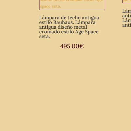
Lám
ant
Lámpara de techo antigua
Lám
estilo Bauhaus. Lámpara
ant
antigua diseño metal
cromado estilo Age Space
seta.
495,00
€