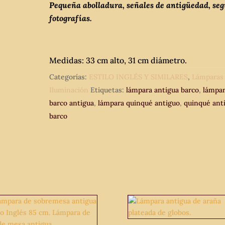
Pequeña abolladura, señales de antigüedad, se
fotografías.
Medidas: 33 cm alto, 31 cm diámetro.
Categorías:
ESTILO INGLÉS Y SIMILARES
,
Lámparas
Iluminación
Etiquetas:
lámpara antigua barco
,
lámpar
barco antigua
,
lámpara quinqué antiguo
,
quinqué ant
barco