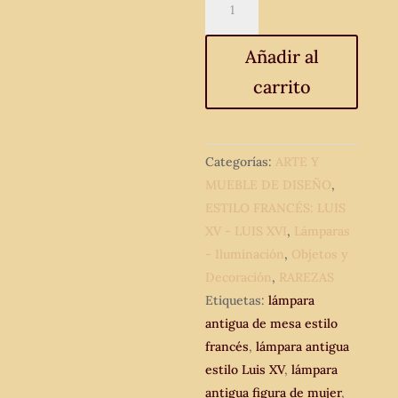
antigua
figura
Añadir al
de
carrito
mujer
bronce.
40
cm.
Categorías:
ARTE Y
Lámpara
MUEBLE DE DISEÑO
,
antigua
ESTILO FRANCÉS: LUIS
de
XV - LUIS XVI
,
Lámparas
mesa
- Iluminación
,
Objetos y
estilo
Decoración
,
RAREZAS
francés.
Etiquetas:
lámpara
cantidad
antigua de mesa estilo
francés
,
lámpara antigua
estilo Luis XV
,
lámpara
antigua figura de mujer
,