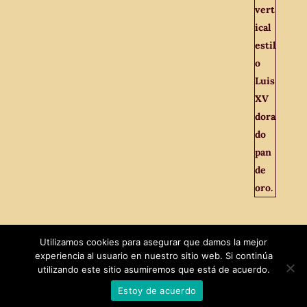
Utilizamos cookies para asegurar que damos la mejor
experiencia al usuario en nuestro sitio web. Si continúa
utilizando este sitio asumiremos que está de acuerdo.
Estoy de acuerdo
Diseñado por
MaxTech
|
El Viejo Odeón © 2021