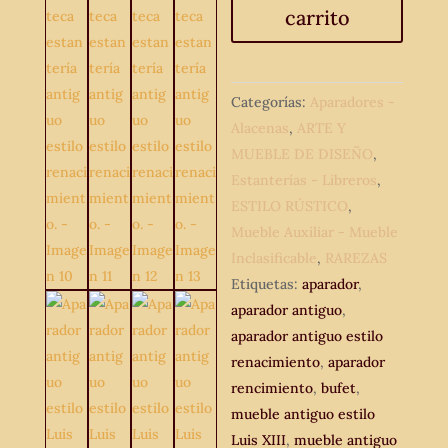
carrito
XIII.
Mueble
de
salón
Categorías:
Aparadores -
biblioteca
Alacenas
,
ARTE Y
estantería
MUEBLE DE DISEÑO
,
antiguo
Estanterías - Libreros
,
estilo
ESTILO RÚSTICO
,
renacimiento.
Mueble Auxiliar - Mueble
cantidad
Inclasificable
,
RAREZAS
Etiquetas:
aparador
,
aparador antiguo
,
aparador antiguo estilo
renacimiento
,
aparador
rencimiento
,
bufet
,
mueble antiguo estilo
Luis XIII
,
mueble antiguo