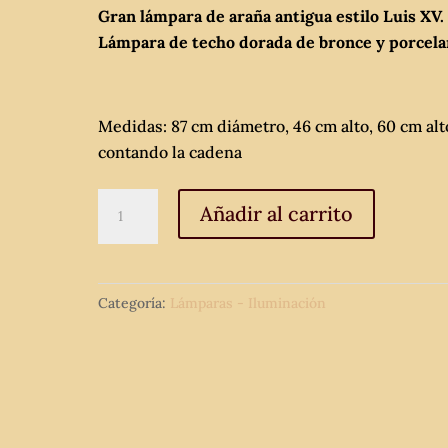
Gran lámpara de araña antigua estilo Luis XV.
Lámpara de techo dorada de bronce y porcela
Medidas: 87 cm diámetro, 46 cm alto, 60 cm alt
contando la cadena
Gran
Añadir al carrito
lámpara
de
araña
Categoría:
Lámparas - Iluminación
antigua
estilo
Luis
XV.
Lámpara
de