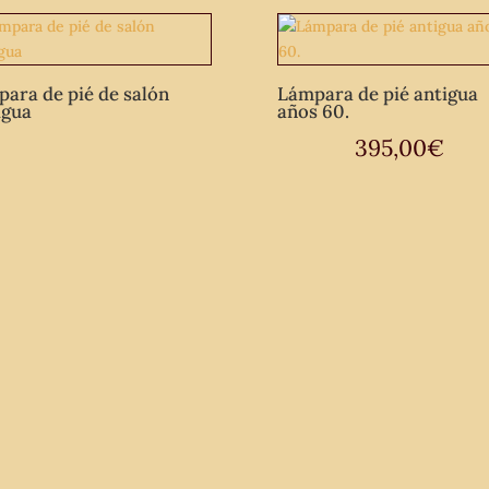
techo
dorada
de
para de pié de salón
Lámpara de pié antigua
bronce
igua
años 60.
y
395,00
€
porcelana.
cantidad