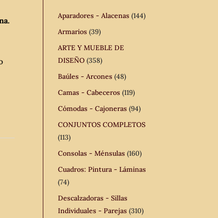
Aparadores - Alacenas
(144)
na.
Armarios
(39)
ARTE Y MUEBLE DE
DISEÑO
(358)
o
Baúles - Arcones
(48)
Camas - Cabeceros
(119)
Cómodas - Cajoneras
(94)
CONJUNTOS COMPLETOS
(113)
Consolas - Ménsulas
(160)
Cuadros: Pintura - Láminas
(74)
Descalzadoras - Sillas
Individuales - Parejas
(310)