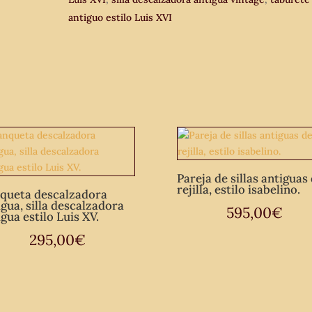
descalzadora
antiguo estilo Luis XVI
baja
banco
descalzador
escabel.
cantidad
Pareja de sillas antiguas
rejilla, estilo isabelino.
queta descalzadora
igua, silla descalzadora
595,00
€
gua estilo Luis XV.
295,00
€