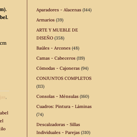
m).
Aparadores - Alacenas
(144)
bel.
Armarios
(39)
ARTE Y MUEBLE DE
DISEÑO
(358)
 cm
Baúles - Arcones
(48)
Camas - Cabeceros
(119)
Cómodas - Cajoneras
(94)
CONJUNTOS COMPLETOS
(113)
Consolas - Ménsulas
(160)
jas
,
Cuadros: Pintura - Láminas
abel
(74)
el
Descalzadoras - Sillas
ilo
Individuales - Parejas
(310)