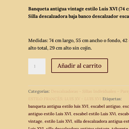
Banqueta antigua vintage estilo Luis XVI (74 c
Silla descalzadora baja banco descalzador esca
Medidas: 74 cm largo, 55 cm ancho o fondo, 42
alto total, 29 cm alto sin cojín.
Banqueta
Añadir al carrito
antigua
vintage
estilo
Categorías:
Descalzadoras - Sillas Individuales - Pare
Luis
ESTILO FRANCÉS: LUIS XV - LUIS XVI
Etiquetas:
XVI
banqueta antigua estilo luis XVI
,
escabel antiguo
,
esc
(74
antiguo estilo Luis XVI
,
escabel estilo Luis XVi
,
escab
cm).
vintage
,
estilo Luis XVI
,
silla descalzadora antigua est
Silla
Luis XVI
,
silla descalzadora antigua vintage
,
taburete