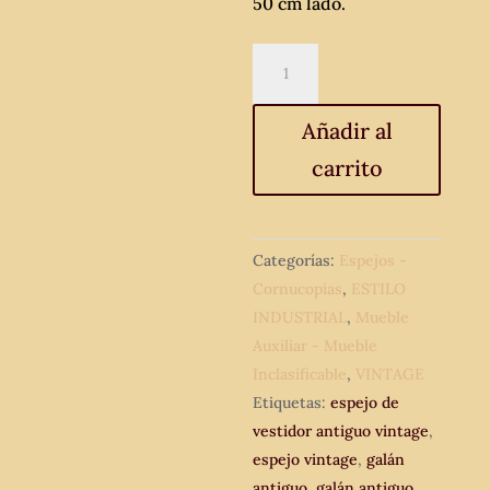
50 cm lado.
Espejo
Tocador
Vestidor
Añadir al
metal
carrito
antiguo
estilo
Art
Decó.
Categorías:
Espejos -
Galán
Cornucopias
,
ESTILO
antiguo.
INDUSTRIAL
,
Mueble
Perchero
Auxiliar - Mueble
vintage
Inclasificable
,
VINTAGE
Modernista.
Etiquetas:
espejo de
cantidad
vestidor antiguo vintage
,
espejo vintage
,
galán
antiguo
,
galán antiguo