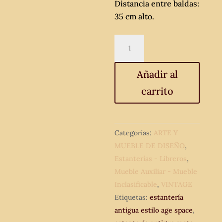
Distancia entre baldas:
35 cm alto.
Estantería
antigua
de
Añadir al
latón.
carrito
Mueble
estantería
librería
metal
Categorías:
ARTE Y
de
MUEBLE DE DISEÑO
,
diseño
Estanterías - Libreros
,
estilo
Mueble Auxiliar - Mueble
Age
Inclasificable
,
VINTAGE
Space
Etiquetas:
estantería
Willy
antigua estilo age space
,
Rizzo.