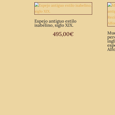
Espejo antiguo estilo
isabelino, siglo XIX.
Mue
495,00
€
per
ing
esp
Alf