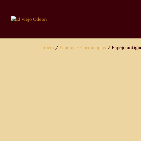
Inicio
/
Espejos - Cornucopias
/ Espejo antiguo