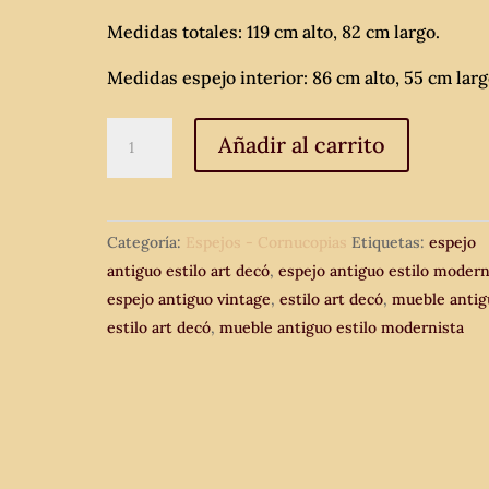
Medidas totales: 119 cm alto, 82 cm largo.
Medidas espejo interior: 86 cm alto, 55 cm larg
Espejo
Añadir al carrito
antiguo
estilo
Art
Categoría:
Espejos - Cornucopias
Etiquetas:
espejo
Decó
antiguo estilo art decó
,
espejo antiguo estilo modern
120
espejo antiguo vintage
,
estilo art decó
,
mueble antig
cm.
estilo art decó
,
mueble antiguo estilo modernista
Gran
espejo
antiguo
estilo
modernista.
cantidad