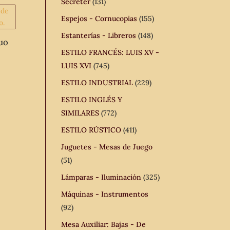
Secreter
(131)
Espejos - Cornucopias
(155)
Estanterías - Libreros
(148)
uo
ESTILO FRANCÉS: LUIS XV -
LUIS XVI
(745)
ESTILO INDUSTRIAL
(229)
ESTILO INGLÉS Y
SIMILARES
(772)
ESTILO RÚSTICO
(411)
Juguetes - Mesas de Juego
(51)
Lámparas - Iluminación
(325)
Máquinas - Instrumentos
(92)
Mesa Auxiliar: Bajas - De