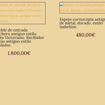
Espejo cornucopia antig
de metal, dorado, estilo
isabelino.
ble de entrada
chero antiguo estilo
480,00
€
lés Victoriano. Recibidor
ejo antiguo estilo
onsino.
1.800,00
€