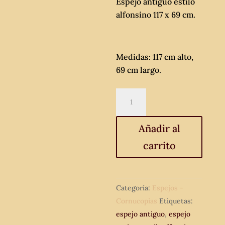
Espejo antiguo estilo
alfonsino 117 x 69 cm.
Medidas: 117 cm alto,
69 cm largo.
Espejo
antiguo
estilo
Añadir al
alfonsino
carrito
117
x
69
cm.
Categoría:
Espejos -
cantidad
Cornucopias
Etiquetas:
espejo antiguo
,
espejo