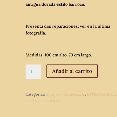
antigua dorada estilo barroco.
Presenta dos reparaciones, ver en la última
fotografía.
Medidas: 100 cm alto, 70 cm largo.
Espejo
Añadir al carrito
antiguo
dorado
estilo
Categorías:
Espejos - Cornucopias
,
ESTILO FRANCÉS
Luis
LUIS XV - LUIS XVI
XV.
Cornucopia
antigua