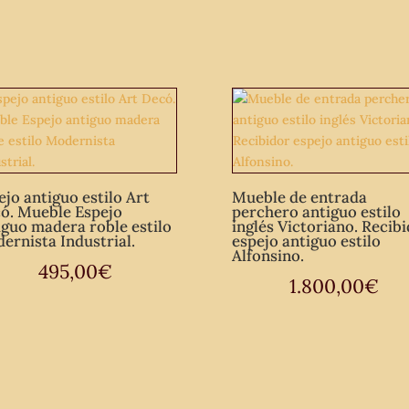
dorada
estilo
barroco.
cantidad
ejo antiguo estilo Art
Mueble de entrada
ó. Mueble Espejo
perchero antiguo estilo
iguo madera roble estilo
inglés Victoriano. Recib
ernista Industrial.
espejo antiguo estilo
Alfonsino.
495,00
€
1.800,00
€