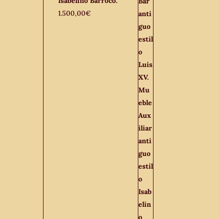
Isabelino Barroco.
1.500,00
€