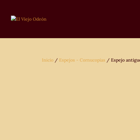
Inicio
/
Espejos - Cornucopias
/ Espejo antiguo