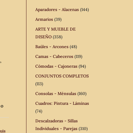
Aparadores - Alacenas
(144)
Armarios
(39)
ARTE Y MUEBLE DE
DISEÑO
(358)
Baúles - Arcones
(48)
Camas - Cabeceros
(119)
,
Cómodas - Cajoneras
(94)
CONJUNTOS COMPLETOS
(113)
Consolas - Ménsulas
(160)
Cuadros: Pintura - Láminas
 o
(74)
Descalzadoras - Sillas
Individuales - Parejas
(310)
Luis