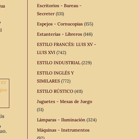
Escritorios - Bureau -
gua
Secreter
(131)
o
Espejos - Cornucopias
(155)
I
Estanterías - Libreros
(146)
ESTILO FRANCÉS: LUIS XV -
LUIS XVI
(742)
ESTILO INDUSTRIAL
(229)
ESTILO INGLÉS Y
SIMILARES
(772)
ESTILO RÚSTICO
(411)
Juguetes - Mesas de Juego
(51)
is
Lámparas - Iluminación
(324)
o
Máquinas - Instrumentos
uo.
(92)