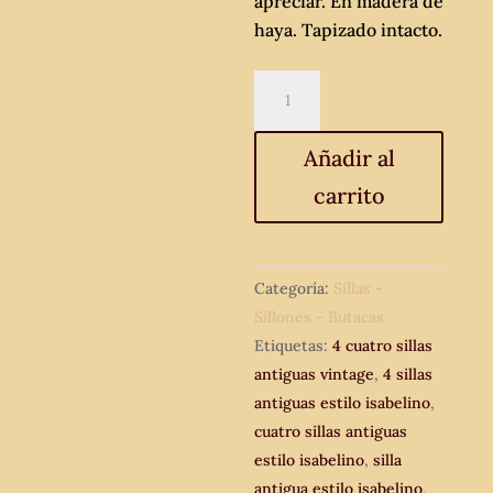
apreciar. En madera de
haya. Tapizado intacto.
4
cuatro
sillas
Añadir al
antiguas
carrito
estilo
isabelino.
Sillas
isabelinas
Categoría:
Sillas -
antiguas
Sillones - Butacas
vintage.
Etiquetas:
4 cuatro sillas
Silla
antiguas vintage
,
4 sillas
antigua.
antiguas estilo isabelino
,
cantidad
cuatro sillas antiguas
estilo isabelino
,
silla
antigua estilo isabelino
,