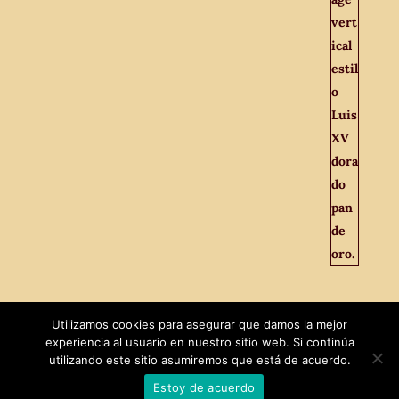
Utilizamos cookies para asegurar que damos la mejor
experiencia al usuario en nuestro sitio web. Si continúa
utilizando este sitio asumiremos que está de acuerdo.
Estoy de acuerdo
Diseñado por
MaxTech
|
El Viejo Odeón © 2021