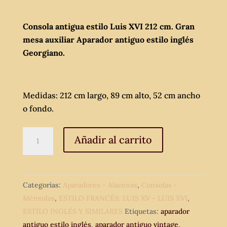
Consola antigua estilo Luis XVI 212 cm. Gran
mesa auxiliar Aparador antiguo estilo inglés
Georgiano.
Medidas: 212 cm largo, 89 cm alto, 52 cm ancho
o fondo.
Consola
Añadir al carrito
antigua
estilo
Luis
Categorías:
Aparadores - Alacenas
,
Consolas -
XVI
Ménsulas
,
ESTILO FRANCÉS: LUIS XV - LUIS XVI
,
212
ESTILO INGLÉS Y SIMILARES
Etiquetas:
aparador
cm.
antiguo estilo inglés
,
aparador antiguo vintage
,
Gran