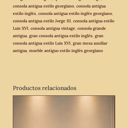
consola antigua estilo georgiano
,
consola antigua
mesa
estilo inglés
,
consola antigua estilo inglés georgiano
,
auxiliar
consola antigua estilo Jorge III
,
consola antigua estilo
Aparador
Luis XVI
,
consola antigua vintage
,
consola grande
antiguo
antigua
,
gran consola antigua estilo inglés
,
gran
estilo
consola antigua estilo Luis XVI
,
gran mesa auxiliar
inglés
antigua
,
mueble antiguo estilo inglés georgiano
Georgiano.
cantidad
Productos relacionados