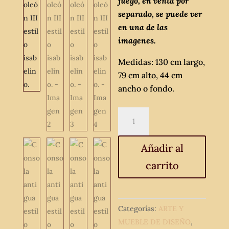
juego, en venta por
separado, se puede ver
en una de las
imagenes.
Medidas: 130 cm largo,
79 cm alto, 44 cm
ancho o fondo.
Consola
antigua
estilo
Añadir al
Luis
carrito
XV
Boulle.
Mueble
consola
Categorías:
ARTE Y
antigua
MUEBLE DE DISEÑO
,