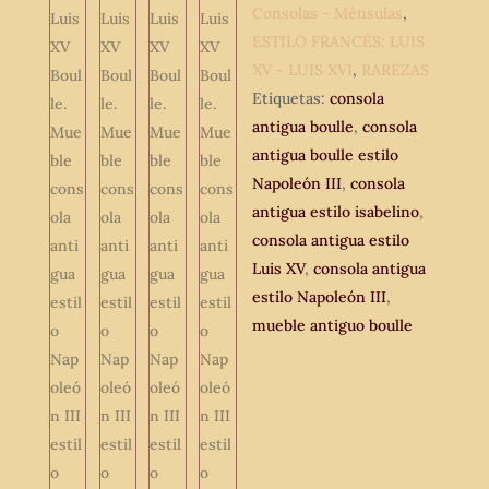
estilo
Consolas - Ménsulas
,
Napoleón
ESTILO FRANCÉS: LUIS
III
XV - LUIS XVI
,
RAREZAS
estilo
Etiquetas:
consola
isabelino.
antigua boulle
,
consola
cantidad
antigua boulle estilo
Napoleón III
,
consola
antigua estilo isabelino
,
consola antigua estilo
Luis XV
,
consola antigua
estilo Napoleón III
,
mueble antiguo boulle